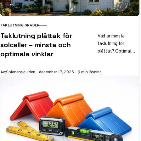
TAKLUTNING GRADER
KATEGORI
Taklutning plåttak för
Vad är minsta
taklutning för
solceller – minsta och
plåttak? Optimal
optimala vinklar
lutning för solceller i
Sverige är 35–45°.
Publicerad
Av:
Solenergiguiden
december 17, 2025
9 min läsning
Läs om BBR-krav,
risker vid flacka tak,
elproduktion och
praktiska råd för
montering utan
misstag.