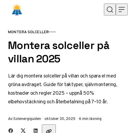
Hoppa till innehåll
MONTERA SOLCELLER
KATEGORI
Montera solceller på
villan 2025
Lär dig montera solceller på villan och spara el med
gröna avdraget. Guide för taktyper, självmontering,
kostnader och regler 2025 – uppnå 50%
elbehovstäckning och återbetalning på 7–10 år.
Publicerad
Av:
Solenergiguiden
oktober 30, 2025
6 min läsning
Dela med vänner