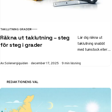
TAKLUTNING GRADER
KATEGORI
Räkna ut taklutning – steg
Lär dig räkna ut
taklutning snabbt
för steg i grader
med tumstock eller
kalkylator.
Konvertera cm till
Publicerad
Av:
Solenergiguiden
december 17, 2025
9 min läsning
grader och procent.
Optimalt 35–45
grader för solceller i
REDAKTIONENS VAL
Sverige. Steg-för-
steg-guide med
tabell och Boverkets
krav.