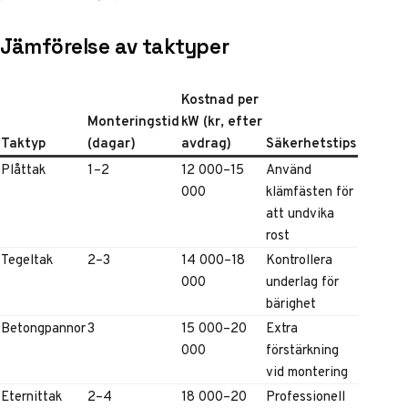
Jämförelse av taktyper
Kostnad per
Monteringstid
kW (kr, efter
Taktyp
(dagar)
avdrag)
Säkerhetstips
Plåttak
1–2
12 000–15
Använd
000
klämfästen för
att undvika
rost
Tegeltak
2–3
14 000–18
Kontrollera
000
underlag för
bärighet
Betongpannor
3
15 000–20
Extra
000
förstärkning
vid montering
Eternittak
2–4
18 000–20
Professionell