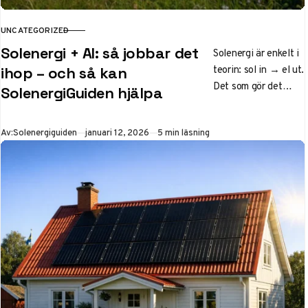
UNCATEGORIZED
KATEGORI
Solenergi + AI: så jobbar det
Solenergi är enkelt i
teorin: sol in → el ut.
ihop – och så kan
Det som gör det
SolenergiGuiden hjälpa
komplext i praktiken
är variationen
Publicerad
Av:
Solenergiguiden
januari 12, 2026
5 min läsning
(väder),…