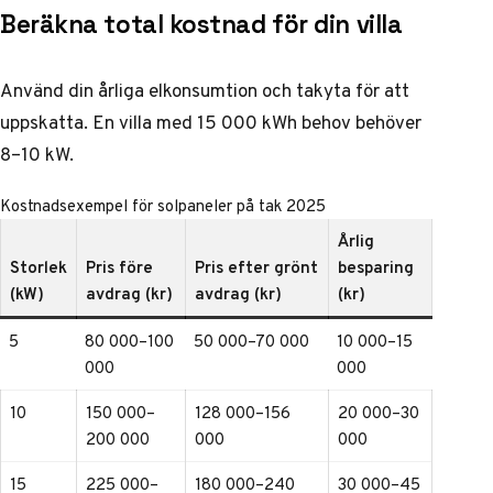
Beräkna total kostnad för din villa
Använd din årliga elkonsumtion och takyta för att
uppskatta. En villa med 15 000 kWh behov behöver
8–10 kW.
Kostnadsexempel för solpaneler på tak 2025
Årlig
Storlek
Pris före
Pris efter grönt
besparing
(kW)
avdrag (kr)
avdrag (kr)
(kr)
5
80 000–100
50 000–70 000
10 000–15
000
000
10
150 000–
128 000–156
20 000–30
200 000
000
000
15
225 000–
180 000–240
30 000–45