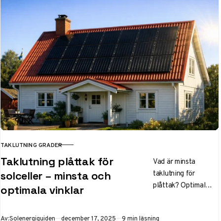
TAKLUTNING GRADER
KATEGORI
Taklutning plåttak för
Vad är minsta
taklutning för
solceller – minsta och
plåttak? Optimal
optimala vinklar
lutning för solceller i
Sverige är 35–45°.
Publicerad
Av:
Solenergiguiden
december 17, 2025
9 min läsning
Läs om BBR-krav,