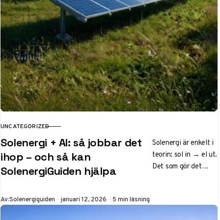
UNCATEGORIZED
KATEGORI
Solenergi + AI: så jobbar det
Solenergi är enkelt i
teorin: sol in → el ut.
ihop – och så kan
Det som gör det
SolenergiGuiden hjälpa
komplext i praktiken
är variationen
Publicerad
Av:
Solenergiguiden
januari 12, 2026
5 min läsning
(väder),…