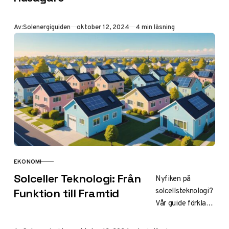
omfattande guide
ger dig alla svar,
Publicerad
Av:
Solenergiguiden
oktober 12, 2024
4 min läsning
från kostnad per
m2 till långsiktiga
besparingar.
Klicka för
prisinsikt!
EKONOMI
KATEGORI
Solceller Teknologi: Från
Nyfiken på
solcellsteknologi?
Funktion till Framtid
Vår guide förklarar
allt från
grundläggande