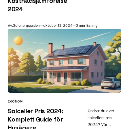
Kostnadsjämförelse
Vår guide hjälper
2024
dig förstå
kostnaderna och
fördelarna med
Publicerad
Av:
Solenergiguiden
oktober 13, 2024
3 min läsning
energilagring.
Klicka för smart
investering!
EKONOMI
KATEGORI
Solceller Pris 2024:
Undrar du över
solcellers pris
Komplett Guide för
2024? Vår
Husägare