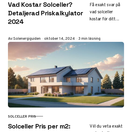
Vad Kostar Solceller?
Få exakt svar på
vad solceller
Detaljerad Priskalkylator
kostar för ditt
2024
hem! Vår
detaljerade
Publicerad
Av:
Solenergiguiden
oktober 14, 2024
3 min läsning
kalkylator ger dig
skräddarsydd
prisinformation.
Klicka för
personlig offert!
SOLCELLER PRIS
KATEGORI
Solceller Pris per m2:
Vill du veta exakt