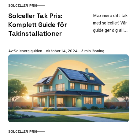
SOLCELLER PRIS
KATEGORI
Solceller Tak Pris:
Maximera ditt tak
med solceller! Vår
Komplett Guide för
guide ger dig all
Takinstallationer
prisinformation
för olika taktyper
Publicerad
Av:
Solenergiguiden
oktober 14, 2024
3 min läsning
och integrerade
lösningar. Klicka
för
takenergiprisguide
!
SOLCELLER PRIS
KATEGORI