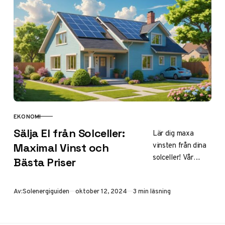
Klicka för
komplett
solcellskunskap!
EKONOMI
KATEGORI
Sälja El från Solceller:
Lär dig maxa
vinsten från dina
Maximal Vinst och
solceller! Vår
Bästa Priser
guide visar hur du
effektivt kan sälja
Publicerad
Av:
Solenergiguiden
oktober 12, 2024
3 min läsning
överskottsel och
öka din ROI.
Klicka för smart