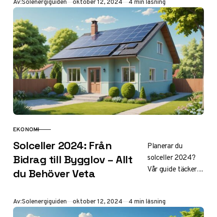
Publicerad
Av:
Solenergiguiden
oktober 12, 2024
4 min läsning
funktion till
avancerade
komponenter.
Klicka för
fascinerande
solcellskunskap!
EKONOMI
KATEGORI
Solceller 2024: Från
Planerar du
solceller 2024?
Bidrag till Bygglov – Allt
Vår guide täcker
du Behöver Veta
allt från bidrag
och grönt avdrag
Publicerad
Av:
Solenergiguiden
oktober 12, 2024
4 min läsning
till bygglov och
installation.