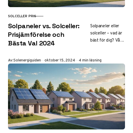
SOLCELLER PRIS
KATEGORI
Solpaneler vs. Solceller:
Solpaneler eller
solceller – vad är
Prisjämförelse och
bäst för dig? Vår
Bästa Val 2024
omfattande
prisjämförelse
Publicerad
Av:
Solenergiguiden
oktober 15, 2024
4 min läsning
hjälper dig göra
rätt val. Klicka för
expertanalys och
vägledning!