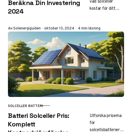
vad solceller
Beräkna Din Investering
kostar för ditt
2024
hem? Vår m2-
prisguide hjälper
Publicerad
Av:
Solenergiguiden
oktober 13, 2024
4 min läsning
dig beräkna och
optimera din
investering. Klicka
för precis
priskalkyl!
SOLCELLER BATTERI
KATEGORI
Batteri Solceller Pris:
Utforska priserna
för
Komplett
solcellsbatterier!