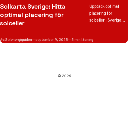
Solkarta Sverige: Hitta
Upptäck optimal
placering för
optimal placering för
solceller i Sverige
solceller
med vår solkarta
2025! Maximera
Publicerad
Av:
Solenergiguiden
september 9, 2025
5 min läsning
solinstrålning och
energiproduktion
baserat på regionala
skillnader och
expertråd.
© 2026