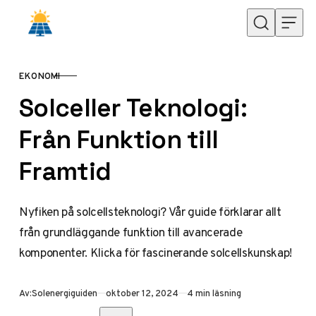
Hoppa till innehåll
EKONOMI
KATEGORI
Solceller Teknologi:
Från Funktion till
Framtid
Nyfiken på solcellsteknologi? Vår guide förklarar allt
från grundläggande funktion till avancerade
komponenter. Klicka för fascinerande solcellskunskap!
Publicerad
Av:
Solenergiguiden
oktober 12, 2024
4 min läsning
Dela med vänner