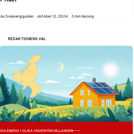
du effektivt kan
sälja överskottsel
Publicerad
Av:
Solenergiguiden
oktober 12, 2024
3 min läsning
och öka din ROI.
Klicka för smart
solcellsekonomi!
REDAKTIONENS VAL
SOLENERGI I OLIKA VÄDERFÖRHÅLLANDEN
KATEGORI