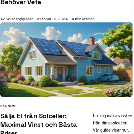
Behöver Veta
bidrag och grönt
avdrag till bygglov
Publicerad
Av:
Solenergiguiden
oktober 12, 2024
4 min läsning
och installation.
Klicka för komplett
solcellskunskap!
EKONOMI
KATEGORI
Sälja El från Solceller:
Lär dig maxa vinsten
från dina solceller!
Maximal Vinst och Bästa
Vår guide visar hur
Priser