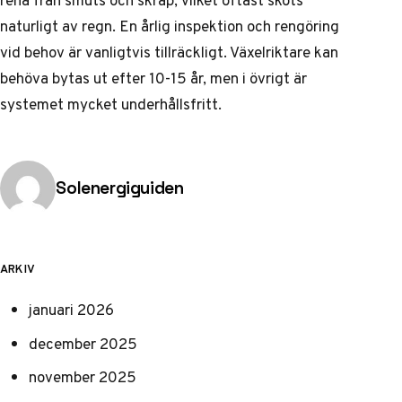
rena från smuts och skräp, vilket oftast sköts
naturligt av regn. En årlig inspektion och rengöring
vid behov är vanligtvis tillräckligt. Växelriktare kan
behöva bytas ut efter 10-15 år, men i övrigt är
systemet mycket underhållsfritt.
Publicerad av
Solenergiguiden
ARKIV
januari 2026
december 2025
november 2025