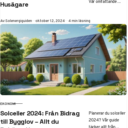
Vår omfattande
Husägare
guide ger dig alla
svar, från kostnad
Publicerad
Av:
Solenergiguiden
oktober 12, 2024
4 min läsning
per m2 till
långsiktiga
besparingar. Klicka
för prisinsikt!
EKONOMI
KATEGORI
Solceller 2024: Från Bidrag
Planerar du solceller
2024? Vår guide
till Bygglov – Allt du
täcker allt från