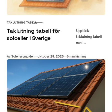
TAKLUTNING TABELL
KATEGORI
Taklutning tabell för
Upptäck
taklutning tabell
solceller i Sverige
med
rekommendationer
för solceller:
Publicerad
Av:
Solenergiguiden
oktober 29, 2025
6 min läsning
optimal lutning i
grader och cm per
meter för
sadeltak, plåttak
och regioner i
Sverige. Maximera
energiproduktion
och lönsamhet
med rätt vinkel.