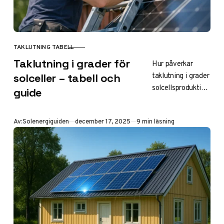
TAKLUTNING TABELL
KATEGORI
Taklutning i grader för
Hur påverkar
taklutning i grader
solceller – tabell och
solcellsproduktion
guide
en? Se tabell med
optimala vinklar
Publicerad
Av:
Solenergiguiden
december 17, 2025
9 min läsning
per region i
Sverige, räkna ut
din lutning och
förstå lönsamhet.
Allt mellan 20-
50° fungerar bra!