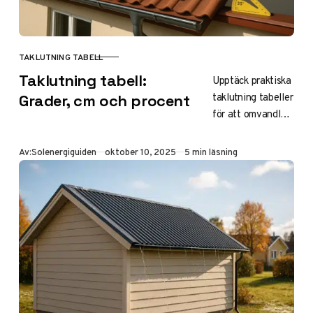
TAKLUTNING TABELL
KATEGORI
Taklutning tabell:
Upptäck praktiska
taklutning tabeller
Grader, cm och procent
för att omvandla
grader, cm och
procent. Lär dig
Publicerad
Av:
Solenergiguiden
oktober 10, 2025
5 min läsning
räkna ut
taklutning för
solceller, snölast
och byggnormer i
Sverige. Optimera
ditt tak effektivt.