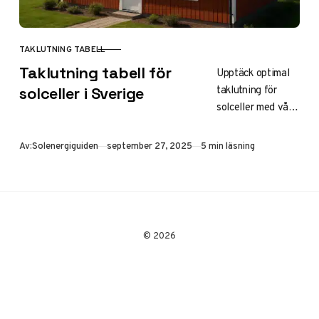
TAKLUTNING TABELL
KATEGORI
Taklutning tabell för
Upptäck optimal
taklutning för
solceller i Sverige
solceller med vår
tabell i grader och
cm per meter.
Publicerad
Av:
Solenergiguiden
september 27, 2025
5 min läsning
Beräkna vinklar,
följ svenska
normer och
maximer
energiproduktion
© 2026
på ditt tak –
perfekt för
installation i
Sverige.