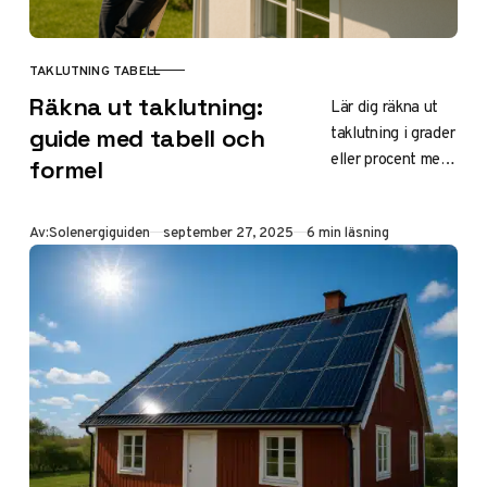
TAKLUTNING TABELL
KATEGORI
Räkna ut taklutning:
Lär dig räkna ut
taklutning i grader
guide med tabell och
eller procent med
formel
tumstock, app
eller kalkylator. Se
Publicerad
Av:
Solenergiguiden
september 27, 2025
6 min läsning
taklutning tabell
för solceller,
materialval och
Boverkets krav –
optimalt 35–45°
för max
elavkastning i
Sverige.