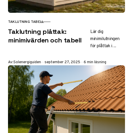
TAKLUTNING TABELL
KATEGORI
Taklutning plåttak:
Lär dig
minimilutningen
minimivärden och tabell
för plåttak i
Sverige – ofta 14
grader för god
Publicerad
Av:
Solenergiguiden
september 27, 2025
6 min läsning
vattenavledning
och snöhantering.
Få tabell med
värden per taktyp,
beräkningstips
och råd för uterum
och altan enligt
Boverket.