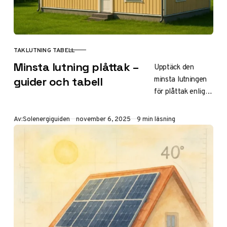
TAKLUTNING TABELL
KATEGORI
Minsta lutning plåttak –
Upptäck den
minsta lutningen
guider och tabell
för plåttak enligt
BBR och
tillverkare som
Publicerad
Av:
Solenergiguiden
november 6, 2025
9 min läsning
Lindab och
Plannja. Se tabell
med typer, risker
och tips för
solpaneler på
låglutande tak för
optimal
vattenavrinning
och elproduktion.