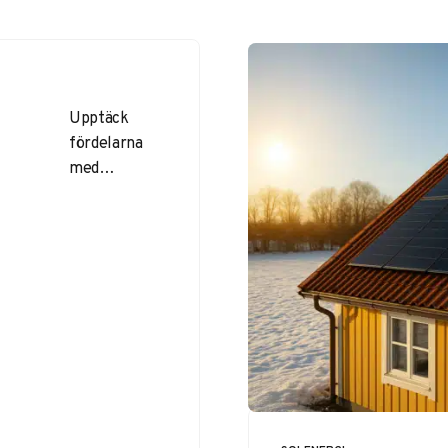
Sverige.
Upptäck
fördelarna
med
solenergi:
minskade
CO2-utsläpp,
sänkta
elräkningar
och enkel
installation. I
Sverige växer
solel snabbt –
lär dig hur du
kan