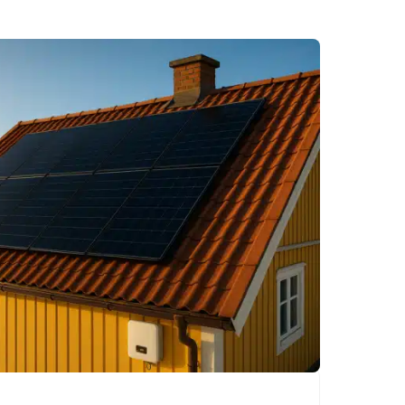
statliga stöd.
Solceller passar
perfekt i svenskt
klimat – läs om hur
det fungerar och
senaste statistiken.