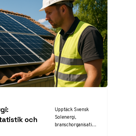
gi:
Upptäck Svensk
Solenergi,
tatistik och
branschorganisation
en för solenergi i