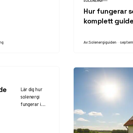
SOLENERGI
KATEGORI
producera
Hur fungerar s
egen el och
komplett guid
spara pengar
med
solceller.
Publice
ing
Av:
Solenergiguiden
septem
de
Lär dig hur
solenergi
fungerar i
Sverige: från
fotovoltaisk
effekt i