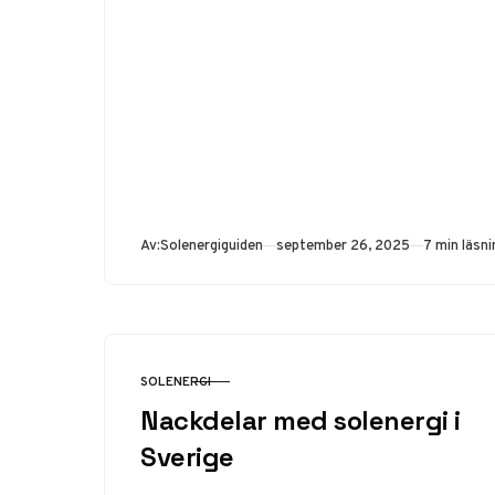
Publicerad
Av:
Solenergiguiden
september 26, 2025
7 min läsni
SOLENERGI
KATEGORI
Nackdelar med solenergi i
Sverige