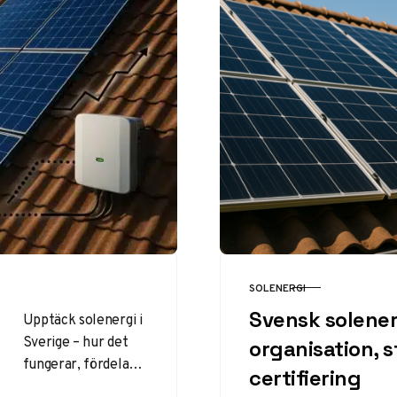
SOLENERGI
KATEGORI
Svensk solener
Upptäck solenergi i
Sverige – hur det
organisation, s
fungerar, fördelar
certifiering
som lägre