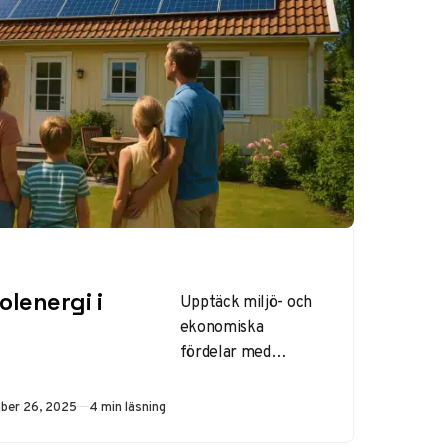
olenergi i
Upptäck miljö- och
ekonomiska
fördelar med
solenergi: lägre
utsläpp, besparingar
rad
ber 26, 2025
4 min läsning
på elräkningar och