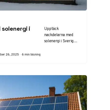
solenergi i
Upptäck
nackdelarna med
solenergi i Sverige:
hög initialkostnad,
intermittens och
rad
ber 26, 2025
6 min läsning
miljöpåverkan. Lär
dig om utmaningar,
återbetalningstid
och hur du
minimerar dem för
villaägare med
solceller.