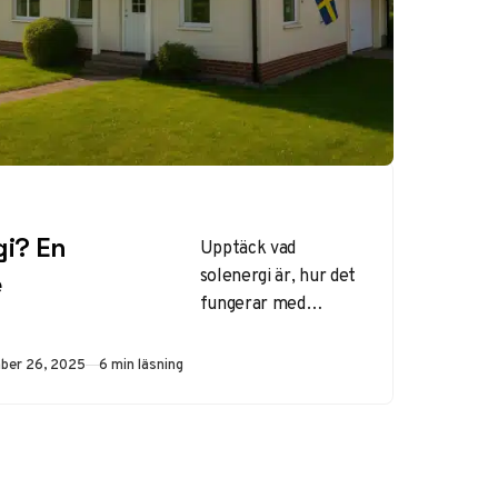
gi? En
Upptäck vad
solenergi är, hur det
e
fungerar med
solceller och
solfångare, fördelar
rad
ber 26, 2025
6 min läsning
som lägre
elräkningar och
nackdelar som
väderberoende.
Svensk potential