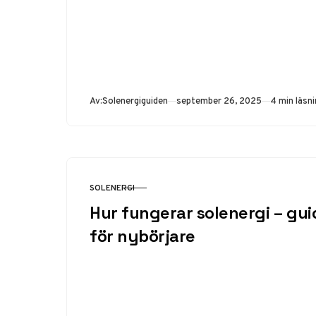
Publicerad
Av:
Solenergiguiden
september 26, 2025
4 min läsn
SOLENERGI
KATEGORI
Hur fungerar solenergi – gui
för nybörjare