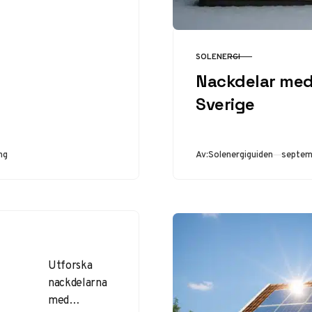
2025,
certifiering
för montörer
SOLENERGI
KATEGORI
och tips för
Nackdelar med 
villaägare om
Sverige
bidrag och
installationer.
Publice
ng
Av:
Solenergiguiden
septem
Utforska
nackdelarna
med