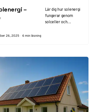
olenergi –
Lär dig hur solenergi
fungerar genom
e
solceller och
solfångare. Upptäck
fördelar, nackdelar,
rad
ber 26, 2025
6 min läsning
installation i
Sverige och varför
det är effektivt
trots nordiskt
klimat. Ökad
produktion med
19% 2025.