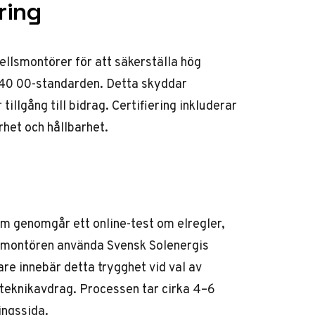
ring
cellsmontörer för att säkerställa hög
6 40 00-standarden. Detta skyddar
tillgång till bidrag. Certifiering inkluderar
rhet och hållbarhet.
som genomgår ett online-test om elregler,
r montören använda Svensk Solenergis
gare innebär detta trygghet vid val av
nt teknikavdrag. Processen tar cirka 4–6
ingssida
.