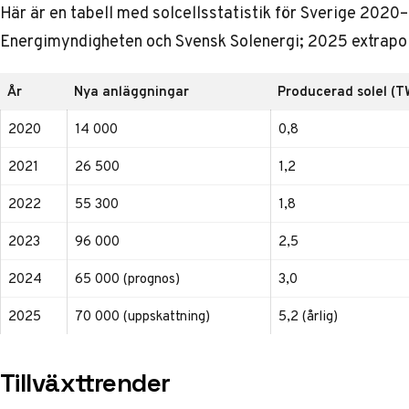
Här är en tabell med solcellsstatistik för Sverige 2020
Energimyndigheten och Svensk Solenergi; 2025 extrapol
År
Nya anläggningar
Producerad solel (
2020
14 000
0,8
2021
26 500
1,2
2022
55 300
1,8
2023
96 000
2,5
2024
65 000 (prognos)
3,0
2025
70 000 (uppskattning)
5,2 (årlig)
Tillväxttrender