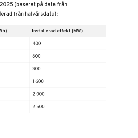
–2025 (baserat på data från
erad från halvårsdata):
TWh)
Installerad effekt (MW)
400
600
800
1 600
2 000
2 500