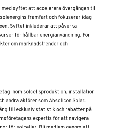
 med syftet att accelerera övergången till
 solenergins framfart och fokuserar idag
ixen. Syftet inkluderar att påverka
surser för hållbar energianvändning. För
nsikter om marknadstrender och
tag inom solcellsproduktion, installation
och andra aktörer som Absolicon Solar.
g till exklusiv statistik och rabatter på
emsföretagens expertis för att navigera
nor för solceller. Bli medlem genom att