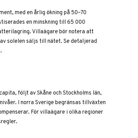
tament, med en årlig ökning på 50–70
stiserades en minskning till 65 000
terilagring. Villaägare bör notera att
 solelen säljs till nätet. Se detaljerad
.
apita, följt av Skåne och Stockholms län,
våer. I norra Sverige begränsas tillväxten
mpenserar. För villaägare i olika regioner
regler.