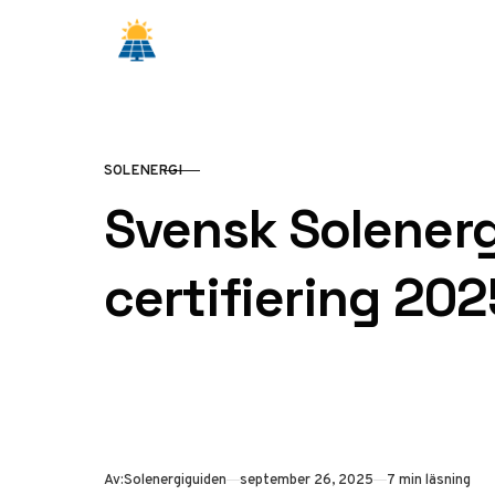
Hoppa till innehåll
SOLENERGI
KATEGORI
Svensk Solenergi
certifiering 202
Publicerad
Av:
Solenergiguiden
september 26, 2025
7 min läsning