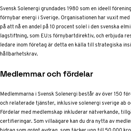
Svensk Solenergi grundades 1980 som en ideell förening
förnybar energi i Sverige. Organisationen har vuxit med
på att nå en andel på 10 procent solel i den svenska elm
lagstiftning, som EU:s förnybartdirektiv, och erbjuda re
ledare inom företag är detta en källa till strategiska i
hållbarhetskrav.
Medlemmar och fördelar
Medlemmarna i Svensk Solenergi består av över 150 före
och relaterade tjänster, inklusive solenergi sverige ab 
Fördelar med medlemskap inkluderar nätverkande, tillgån
certifieringar. Som villaägare kan du dra nytta av medl
bidrag som grönt avdrag, som täcker upp till 50 000 kro