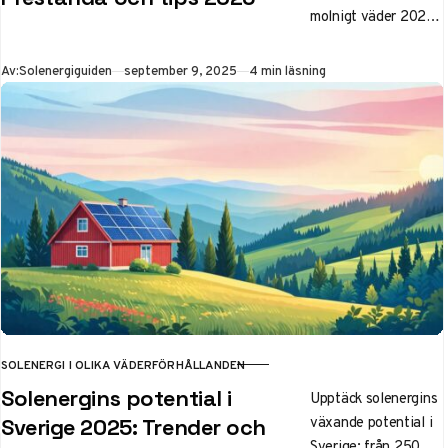
molnigt väder 2025.
Lär dig om ny teknik
som perovskit,
Publicerad
Av:
Solenergiguiden
september 9, 2025
4 min läsning
optimeringstips och
varför kustklimat
faktiskt kan vara
fördelaktigt för din
investering.
SOLENERGI I OLIKA VÄDERFÖRHÅLLANDEN
KATEGORI
Solenergins potential i
Upptäck solenergins
växande potential i
Sverige 2025: Trender och
Sverige: från 250