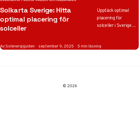
KATEGORI
Solkarta Sverige: Hitta
Upptäck optimal
placering för
optimal placering för
solceller i Sverige
solceller
med vår solkarta
2025! Maximera
Publicerad
Av:
Solenergiguiden
september 9, 2025
5 min läsning
solinstrålning och
energiproduktion
baserat på regionala
skillnader och
expertråd.
© 2026