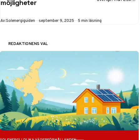
möjligheter
000 anläggningar till
15% av elmixen
Publicerad
Av:
Solenergiguiden
september 9, 2025
5 min läsning
2030. Lär dig hur
solceller optimeras
för nordiskt klimat
REDAKTIONENS VAL
och hur
investeringen blir
lönsam.
SOLENERGI I OLIKA VÄDERFÖRHÅLLANDEN