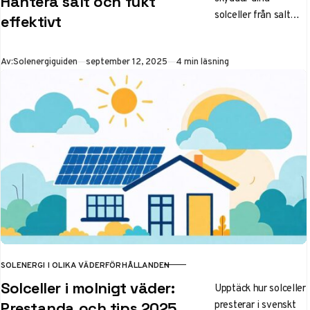
Hantera salt och fukt
solceller från salt
effektivt
och fukt i kustklimat.
Expertråd om
Publicerad
Av:
Solenergiguiden
september 12, 2025
4 min läsning
materialval,
placering och
underhåll för
maximal livslängd
och effektivitet
2025.
SOLENERGI I OLIKA VÄDERFÖRHÅLLANDEN
KATEGORI
Solceller i molnigt väder:
Upptäck hur solceller
presterar i svenskt
Prestanda och tips 2025