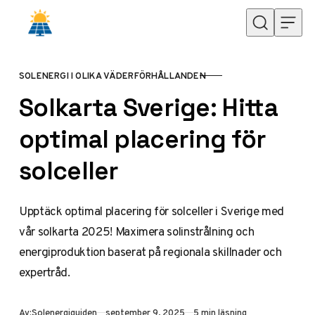
Hoppa till innehåll
SOLENERGI I OLIKA VÄDERFÖRHÅLLANDEN
KATEGORI
Solkarta Sverige: Hitta
optimal placering för
solceller
Upptäck optimal placering för solceller i Sverige med
vår solkarta 2025! Maximera solinstrålning och
energiproduktion baserat på regionala skillnader och
expertråd.
Publicerad
Av:
Solenergiguiden
september 9, 2025
5 min läsning