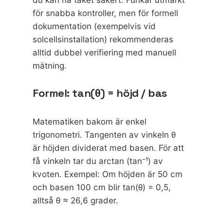
för snabba kontroller, men för formell
dokumentation (exempelvis vid
solcellsinstallation) rekommenderas
alltid dubbel verifiering med manuell
mätning.
Formel: tan(θ) = höjd / bas
Matematiken bakom är enkel
trigonometri. Tangenten av vinkeln θ
är höjden dividerat med basen. För att
få vinkeln tar du arctan (tan⁻¹) av
kvoten. Exempel: Om höjden är 50 cm
och basen 100 cm blir tan(θ) = 0,5,
alltså θ ≈ 26,6 grader.