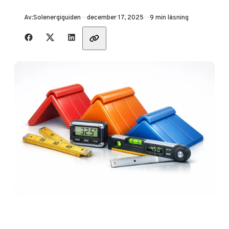
Publicerad
Av:
Solenergiguiden
december 17, 2025
9 min läsning
Dela med vänner