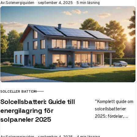
Publicerad
Av:
Solenergiguiden
september 4, 2025
5 min läsning
2024. Din kompletta
guide för att välja
rätt solcellstak som
kombinerar estetik
och
energieffektivitet.
SOLCELLER BATTERI
KATEGORI
Solcellsbatteri: Guide till
”Komplett guide om
solcellsbatterier
energilagring för
2025: fördelar,
solpaneler 2025
bästa modeller,
priser och ROI.
Publicerad
Av:
Solenergiguiden
september 4, 2025
4 min läsning