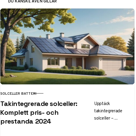
DU KANSKE ÄVEN GILLAR
SOLCELLER BATTERI
KATEGORI
Takintegrerade solceller:
Upptäck
takintegrerade
Komplett pris- och
solceller –
prestanda 2024
prisjämförelser,
prestanda och typer