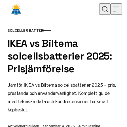
Hoppa till innehåll
SOLCELLER BATTERI
KATEGORI
IKEA vs Biltema
solcellsbatterier 2025:
Prisjämförelse
Jämför IKEA vs Biltema solcellsbatterier 2025 – pris,
prestanda och användarvänlighet. Komplett guide
med tekniska data och kundrecensioner för smart
köpbeslut.
Publicerad
Av:
Solenergiguiden
september 4, 2025
4 min läsning