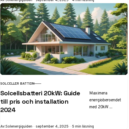
Maximera din
självförsörjning och
minska elräkningen
med rätt
energilagring.”
SOLCELLER BATTERI
KATEGORI
Solcellsbatteri 20kW: Guide
Maximera
energioberoendet
till pris och installation
med 20kW
2024
solcellsbatteri. Få
aktuella priser,
Publicerad
Av:
Solenergiguiden
september 4, 2025
5 min läsning
fördelar och ROI för