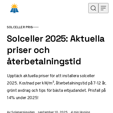
Hoppa till innehåll
SOLCELLER PRIS
KATEGORI
Solceller 2025: Aktuella
priser och
återbetalningstid
Upptäck aktuella priser för att installera solceller
2025. Kostnad per kW/m², återbetalningstid på 7-12 år,
grönt avdrag och tips för bästa erbjudandet. Prisfall på
14% under 2025!
Publicerad
Av:
Solenergiguiden
september 10, 2025
4 min läsning