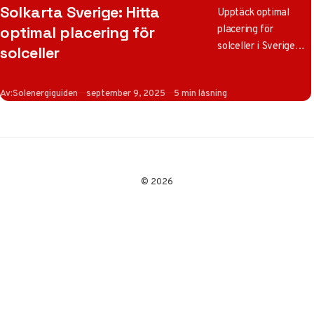
Solkarta Sverige: Hitta
Upptäck optimal
placering för
optimal placering för
solceller i Sverige
solceller
med vår solkarta
2025! Maximera
Publicerad
Av:
Solenergiguiden
september 9, 2025
5 min läsning
solinstrålning och
energiproduktion
baserat på regionala
skillnader och
expertråd.
© 2026