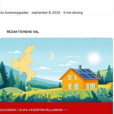
och Panasonic. Få
info om kostnad per
Publicerad
Av:
Solenergiguiden
september 8, 2025
5 min läsning
kW, effektivitet och
återbetalningstid för
att hitta bästa
REDAKTIONENS VAL
solcellerna till ditt
hem.
SOLENERGI I OLIKA VÄDERFÖRHÅLLANDEN
KATEGORI