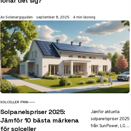
lönar det sig?
kvm, hur mycket el
producerar de och
Publicerad
Av:
Solenergiguiden
september 8, 2025
4 min läsning
när blir
investeringen
lönsam? Få alla
fakta och expertråd
här.
SOLCELLER PRIS
KATEGORI
Solpanelspriser 2025:
Jämför aktuella
solpanelspriser 2025
Jämför 10 bästa märkena
från SunPower, LG
för solceller