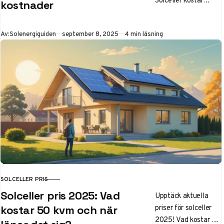
kostnader
1200-2000 kr/m²
2025 – lägre än
Publicerad
Av:
Solenergiguiden
september 8, 2025
4 min läsning
någonsin! Få koll på
aktuella priser,
historisk utveckling
och lönsamhet för
din fastighet.
SOLCELLER PRIS
KATEGORI
Solceller pris 2025: Vad
Upptäck aktuella
priser för solceller
kostar 50 kvm och när
2025! Vad kostar 50