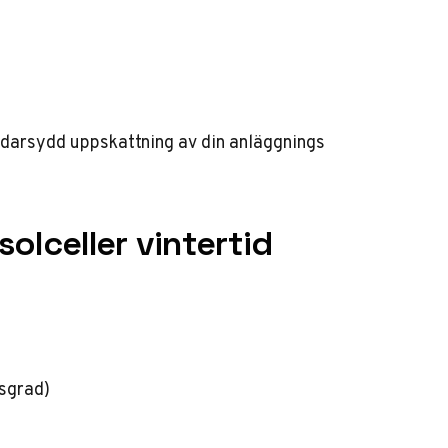
ddarsydd uppskattning av din anläggnings
olceller vintertid
gsgrad)