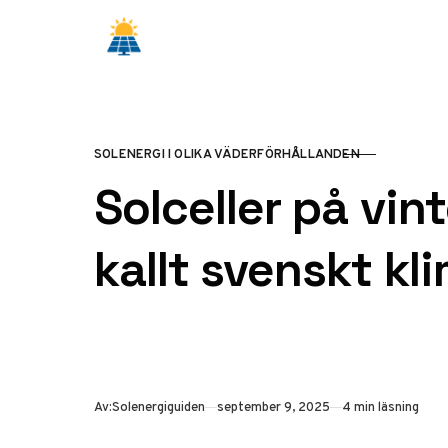
Hoppa till innehåll
SOLENERGI I OLIKA VÄDERFÖRHÅLLANDEN
KATEGORI
Solceller på vin
kallt svenskt kl
Publicerad
Av:
Solenergiguiden
september 9, 2025
4 min läsning