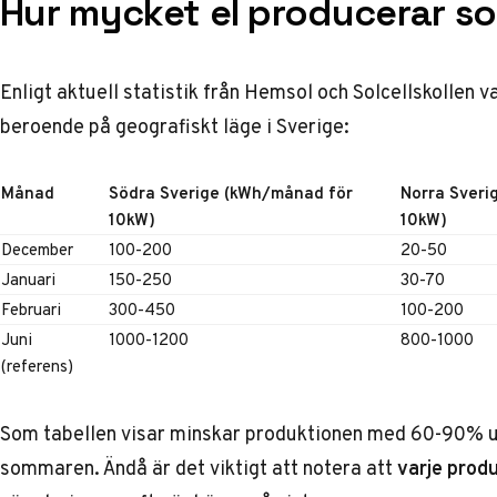
Hur mycket el producerar sol
Enligt aktuell statistik från
Hemsol
och
Solcellskollen
va
beroende på geografiskt läge i Sverige:
Månad
Södra Sverige (kWh/månad för
Norra Sveri
10kW)
10kW)
December
100-200
20-50
Januari
150-250
30-70
Februari
300-450
100-200
Juni
1000-1200
800-1000
(referens)
Som tabellen visar minskar produktionen med 60-90% 
sommaren. Ändå är det viktigt att notera att
varje prod