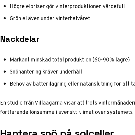
Högre elpriser gör vinterproduktionen värdefull
Grön el även under vinterhalvåret
Nackdelar
Markant minskad total produktion (60-90% lägre)
Snöhantering kräver underhåll
Behov av batterilagring eller nätanslutning för att 
En studie från
Villaägarna
visar att trots vintermånader
fortfarande lönsamma i svenskt klimat över systemets l
Hantera snö på solceller