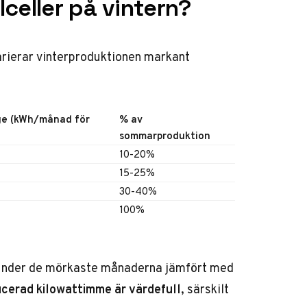
celler på vintern?
rierar vinterproduktionen markant
ge (kWh/månad för
% av
sommarproduktion
10-20%
15-25%
30-40%
100%
under de mörkaste månaderna jämfört med
ucerad kilowattimme är värdefull
, särskilt