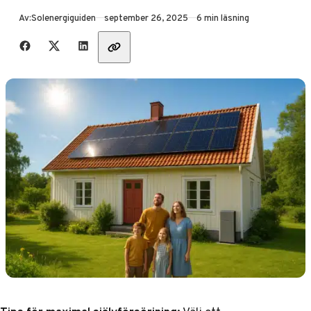
Publicerad
Av:
Solenergiguiden
september 26, 2025
6 min läsning
Dela med vänner