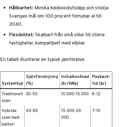
Hållbarhet:
Minska koldioxidutsläpp och stödja
Sveriges mål om 100 procent förnybar el till
2040.
Flexibilitet:
Skalbart från små villor till större
fastigheter, kompatibelt med elbilar.
En tabell illustrerar en typisk jämförelse:
Självförsörjning
Initialkostnad
Payback-
Systemtyp
(%)
(kr/kWp)
tid (år)
Traditionell
30-50
10 000-15 000
8-12
solel
Hybrida
60-80
15 000-20
7-10
solel med
000
batteri