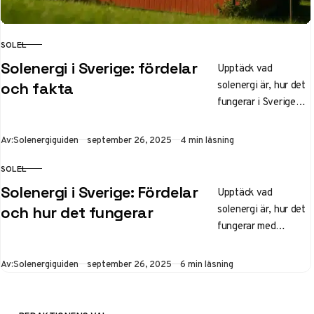
SOLEL
KATEGORI
Solenergi i Sverige: fördelar
Upptäck vad
solenergi är, hur det
och fakta
fungerar i Sverige
med solel-produktion
på 5,4 TWh 2025.
Publicerad
Av:
Solenergiguiden
september 26, 2025
4 min läsning
Fördelar som lägre
elräkningar och
SOLEL
KATEGORI
miljövinster,
Solenergi i Sverige: Fördelar
Upptäck vad
nackdelar som
solenergi är, hur det
och hur det fungerar
väderberoende. Lär
fungerar med
dig om installation,
solceller och solel i
lagring och statistik
Sverige. Läs om
Publicerad
Av:
Solenergiguiden
september 26, 2025
6 min läsning
för villaägare.
fördelar som
miljövänlighet och
kostnadsbesparingar,