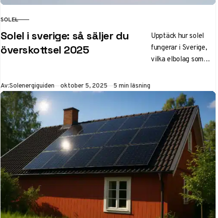
SOLEL
KATEGORI
Solel i sverige: så säljer du
Upptäck hur solel
fungerar i Sverige,
överskottsel 2025
vilka elbolag som
betalar bäst för
överskottsel och vad
Publicerad
Av:
Solenergiguiden
oktober 5, 2025
5 min läsning
skattändringarna
2025 innebär. Lär
dig sälja solel, lagra
med batteri och
spara på elkostnader
för din villa.