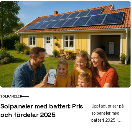
Sverige. Priser från
100 000 kr efter
avdrag, ROI på 7–10
år. Fördelar för villa
och fritidshus,
installation och
lönsamhet 2025.
SOLPANELER
KATEGORI
Solpaneler med batteri: Pris
Upptäck priser på
solpaneler med
och fördelar 2025
batteri 2025 i
Sverige – från 150