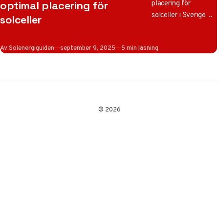
placering för
optimal placering för
solceller i Sverige
solceller
med vår solkarta
2025! Maximera
Publicerad
Av:
Solenergiguiden
september 9, 2025
5 min läsning
solinstrålning och
energiproduktion
baserat på regionala
skillnader och
expertråd.
© 2026