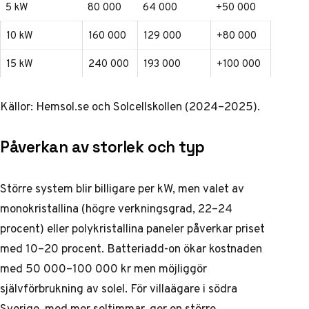
5 kW
80 000
64 000
+50 000
10 kW
160 000
129 000
+80 000
15 kW
240 000
193 000
+100 000
Källor: Hemsol.se och Solcellskollen (2024–2025).
Påverkan av storlek och typ
Större system blir billigare per kW, men valet av
monokristallina (högre verkningsgrad, 22–24
procent) eller polykristallina paneler påverkar priset
med 10–20 procent. Batteriadd-on ökar kostnaden
med 50 000–100 000 kr men möjliggör
självförbrukning av solel. För villaägare i södra
Sverige, med mer soltimmar, ger en större