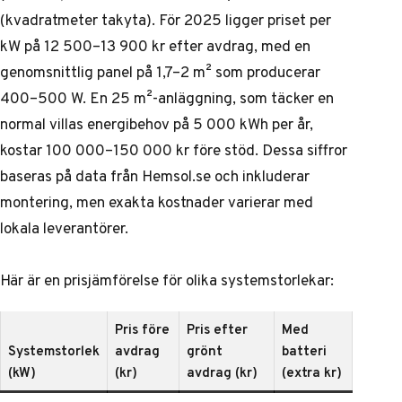
(kvadratmeter takyta). För 2025 ligger priset per
kW på 12 500–13 900 kr efter avdrag, med en
genomsnittlig panel på 1,7–2 m² som producerar
400–500 W. En 25 m²-anläggning, som täcker en
normal villas energibehov på 5 000 kWh per år,
kostar 100 000–150 000 kr före stöd. Dessa siffror
baseras på data från Hemsol.se och inkluderar
montering, men exakta kostnader varierar med
lokala leverantörer.
Här är en prisjämförelse för olika systemstorlekar:
Pris före
Pris efter
Med
Systemstorlek
avdrag
grönt
batteri
(kW)
(kr)
avdrag (kr)
(extra kr)