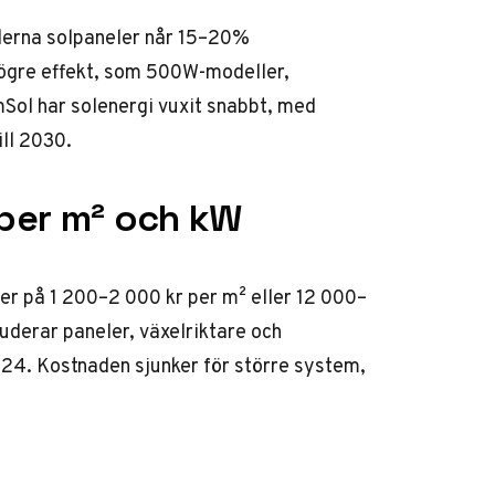
derna solpaneler når 15–20%
ögre effekt, som 500W-modeller,
Sol
har solenergi vuxit snabbt, med
ll 2030.
 per m² och kW
ger på 1 200–2 000 kr per m² eller 12 000–
luderar paneler, växelriktare och
24. Kostnaden sjunker för större system,