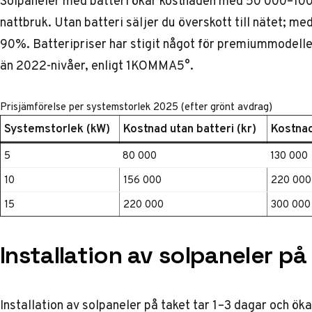
Solpaneler med batteri ökar kostnaden med 50 000–100 
nattbruk. Utan batteri säljer du överskott till nätet; med
90%. Batteripriser har stigit något för premiummodell
än 2022-nivåer, enligt
1KOMMA5°
.
Prisjämförelse per systemstorlek 2025 (efter grönt avdrag)
Systemstorlek (kW)
Kostnad utan batteri (kr)
Kostnad
5
80 000
130 000
10
156 000
220 000
15
220 000
300 000
Installation av solpaneler på v
Installation av solpaneler på taket tar 1–3 dagar och ökar