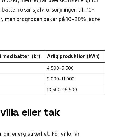
000 kr, men lagrar överskottsenergi för
 batteri ökar självförsörjningen till 70–
er, men prognosen pekar på 10–20% lägre
 med batteri (kr)
Årlig produktion (kWh)
4 500–5 500
9 000–11 000
13 500–16 500
illa eller tak
 din energisäkerhet. För villor är