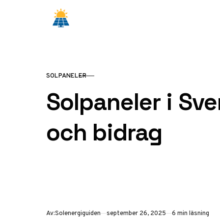
Hoppa till innehåll
SOLPANELER
KATEGORI
Solpaneler i Sver
och bidrag
Publicerad
Av:
Solenergiguiden
september 26, 2025
6 min läsning