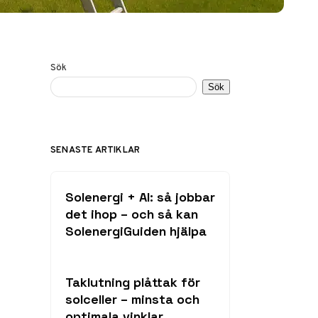
Sök
Sök
SENASTE ARTIKLAR
Solenergi + AI: så jobbar
det ihop – och så kan
SolenergiGuiden hjälpa
Taklutning plåttak för
solceller – minsta och
optimala vinklar