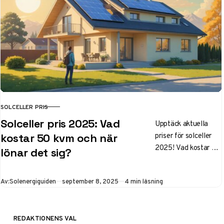
din fastighet.
SOLCELLER PRIS
KATEGORI
Solceller pris 2025: Vad
Upptäck aktuella
priser för solceller
kostar 50 kvm och när
2025! Vad kostar 50
lönar det sig?
kvm, hur mycket el
producerar de och
Publicerad
Av:
Solenergiguiden
september 8, 2025
4 min läsning
när blir
investeringen
lönsam? Få alla
REDAKTIONENS VAL
fakta och expertråd