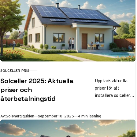
SOLCELLER PRIS
KATEGORI
Solceller 2025: Aktuella
Upptäck aktuella
priser för att
priser och
installera solceller
återbetalningstid
2025. Kostnad per
kW/m²,
Publicerad
Av:
Solenergiguiden
september 10, 2025
4 min läsning
återbetalningstid på
7-12 år, grönt avdrag
och tips för bästa