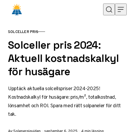
Hoppa till innehåll
SOLCELLER PRIS
KATEGORI
Solceller pris 2024:
Aktuell kostnadskalkyl
för husägare
Upptäck aktuella solcellspriser 2024-2025!
Kostnadskalkyl för husägare: pris/m², totalkostnad,
lönsamhet och ROI. Spara med rätt solpaneler för ditt
tak.
Publicerad
Av:
Solenergiguiden
september 6, 2025
4 min läsning