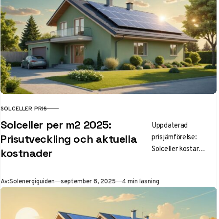
erbjudandet. Prisfall
på 14% under 2025!
SOLCELLER PRIS
KATEGORI
Solceller per m2 2025:
Uppdaterad
prisjämförelse:
Prisutveckling och aktuella
Solceller kostar
kostnader
1200-2000 kr/m²
2025 – lägre än
Publicerad
Av:
Solenergiguiden
september 8, 2025
4 min läsning
någonsin! Få koll på
aktuella priser,
historisk utveckling
och lönsamhet för