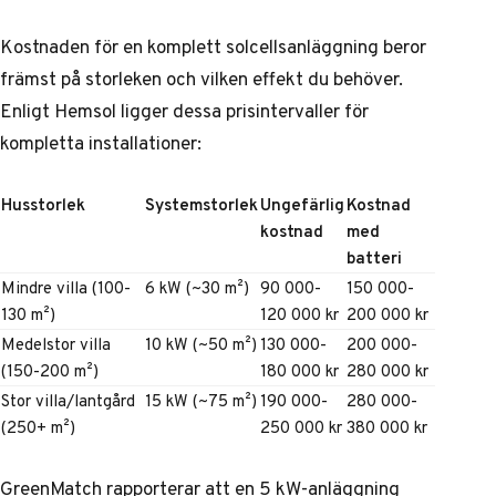
Kostnaden för en komplett solcellsanläggning beror
främst på storleken och vilken effekt du behöver.
Enligt Hemsol
ligger dessa prisintervaller för
kompletta installationer:
Husstorlek
Systemstorlek
Ungefärlig
Kostnad
kostnad
med
batteri
Mindre villa (100-
6 kW (~30 m²)
90 000-
150 000-
130 m²)
120 000 kr
200 000 kr
Medelstor villa
10 kW (~50 m²)
130 000-
200 000-
(150-200 m²)
180 000 kr
280 000 kr
Stor villa/lantgård
15 kW (~75 m²)
190 000-
280 000-
(250+ m²)
250 000 kr
380 000 kr
GreenMatch rapporterar
att en 5 kW-anläggning