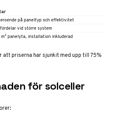
tar
beroende på paneltyp och effektivitet
sfördelar vid större system
m² panelyta, installation inkluderad
r
att priserna har sjunkit med upp till 75%
aden för solceller
orer: