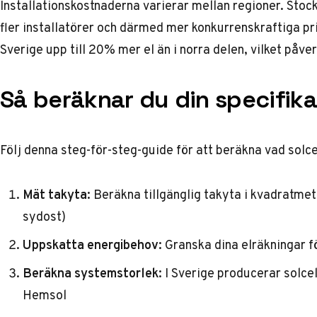
Installationskostnaderna varierar mellan regioner. Sto
fler installatörer och därmed mer konkurrenskraftiga pri
Sverige upp till 20% mer el än i norra delen, vilket påve
Så beräknar du din specifik
Följ denna steg-för-steg-guide för att beräkna vad solcell
Mät takyta:
Beräkna tillgänglig takyta i kvadratmet
sydost)
Uppskatta energibehov:
Granska dina elräkningar fö
Beräkna systemstorlek:
I Sverige producerar solcel
Hemsol