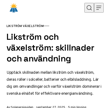
Hoppa till innehåll
LIKSTRÖM VÄXELSTRÖM
KATEGORI
Likström och
växelström: skillnader
och användning
Upptäck skillnaden mellan likström och växelström,
deras roller i solceller, batterier och elbilsladdning. Lär
dig om omvandlingar och varför växelström dominerar i
svenska elnätet för effektivare energianvändning.
Publicerad
Av:
Solenergiguiden
september 27, 2025
5 min läsning