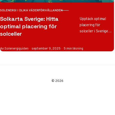
SOLENERGI I OLIKA VÄDERFÖRHÅLLANDEN
KATEGORI
Solkarta Sverige: Hitta
Upptäck optimal
placering för
optimal placering för
solceller i Sverige
solceller
med vår solkarta
2025! Maximera
Publicerad
Av:
Solenergiguiden
september 9, 2025
5 min läsning
solinstrålning och
energiproduktion
baserat på regionala
skillnader och
expertråd.
© 2026