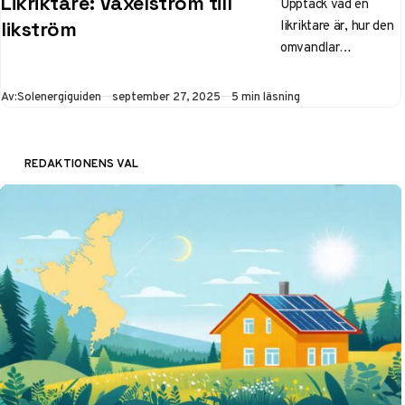
Likriktare: Växelström till
Upptäck vad en
likriktare är, hur den
likström
omvandlar
växelström (AC) till
likström (DC) med
Publicerad
Av:
Solenergiguiden
september 27, 2025
5 min läsning
dioder. Lär dig typer
för solceller,
mopeder och
REDAKTIONENS VAL
generatorer – tips
för installation i
Sverige.