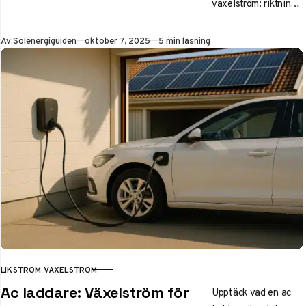
växelström: riktning,
symboler,
omvandling med
Publicerad
Av:
Solenergiguiden
oktober 7, 2025
5 min läsning
inverterare och
användning i
solceller, elbilar och
svenska hushåll. Lär
dig hur det påverkar
din elanvändning
effektivt.
LIKSTRÖM VÄXELSTRÖM
KATEGORI
Ac laddare: Växelström för
Upptäck vad en ac