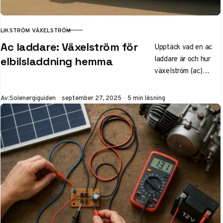
LIKSTRÖM VÄXELSTRÖM
KATEGORI
Ac laddare: Växelström för
Upptäck vad en ac
laddare är och hur
elbilsladdning hemma
växelström (ac)
skiljer sig från
likström (dc) för
Publicerad
Av:
Solenergiguiden
september 27, 2025
5 min läsning
elbilsladdning. Lär
dig installation
hemma, integration
med solceller,
kostnader och bidrag
i Sverige för smart
och billig laddning.