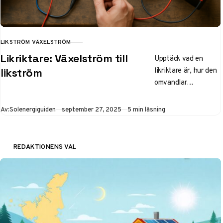
LIKSTRÖM VÄXELSTRÖM
KATEGORI
Likriktare: Växelström till
Upptäck vad en
likriktare är, hur den
likström
omvandlar
växelström (AC) till
likström (DC) med
Publicerad
Av:
Solenergiguiden
september 27, 2025
5 min läsning
dioder. Lär dig typer
för solceller,
mopeder och
REDAKTIONENS VAL
generatorer – tips
för installation i
Sverige.