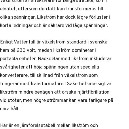
Växelström är effektivare för långa sträckor, som i
elnätet, eftersom den lätt kan transformeras till
olika spänningar. Likström har dock lägre förluster i
korta ledningar och är säkrare vid låga spänningar.
Enligt Vattenfall är växelström standard i svenska
hem på 230 volt, medan likström dominerar i
portabla enheter. Nackdelar med likström inkluderar
svårigheter att höja spänningen utan speciella
konverterare, till skillnad från växelström som
fungerar med transformatorer. Säkerhetsmässigt är
likström mindre benägen att orsaka hjärtfibrillation
vid stötar, men högre strömmar kan vara farligare på
nära håll.
Här är en jämförelsetabell mellan likström och