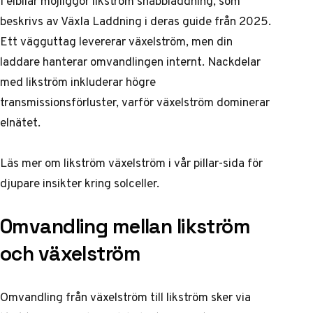
I elbilar möjliggör likström snabbladdning, som
beskrivs av Växla Laddning i deras guide från 2025.
Ett vägguttag levererar växelström, men din
laddare hanterar omvandlingen internt. Nackdelar
med likström inkluderar högre
transmissionsförluster, varför växelström dominerar
elnätet.
Läs mer om
likström växelström
i vår pillar-sida för
djupare insikter kring solceller.
Omvandling mellan likström
och växelström
Omvandling från växelström till likström sker via