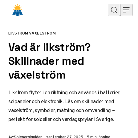
Hoppa till innehåll
LIKSTRÖM VÄXELSTRÖM
KATEGORI
Vad är likström?
Skillnader med
växelström
Likström flyter i en riktning och används i batterier,
solpaneler och elektronik. Läs om skillnader med
växelström, symboler, mätning och omvandling –
perfekt för solceller och vardagsprylar i Sverige.
Publicerad
Av:
Solenergiguiden
september 27, 2025
5 min läsning