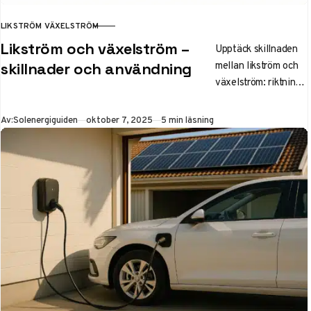
LIKSTRÖM VÄXELSTRÖM
KATEGORI
Likström och växelström –
Upptäck skillnaden
mellan likström och
skillnader och användning
växelström: riktning,
symboler,
omvandling med
Publicerad
Av:
Solenergiguiden
oktober 7, 2025
5 min läsning
inverterare och
användning i
solceller, elbilar och
svenska hushåll. Lär
dig hur det påverkar
din elanvändning
effektivt.