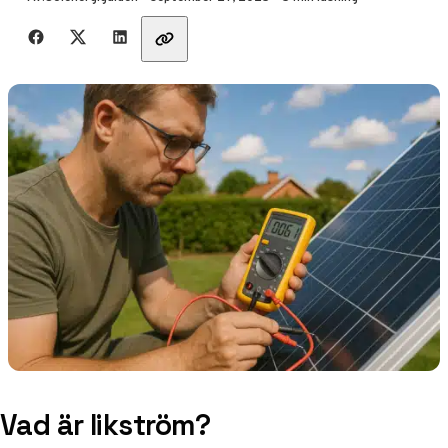
Dela med vänner
Vad är likström?